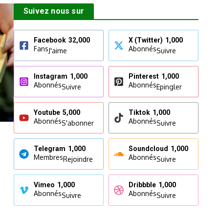
Suivez nous sur
Facebook
32,000
X (Twitter)
1,000
Fans
Abonnés
J'aime
Suivre
Instagram
1,000
Pinterest
1,000
Abonnés
Abonnés
Suivre
Epingler
Youtube
5,000
Tiktok
1,000
Abonnés
Abonnés
S'abonner
Suivre
Telegram
1,000
Soundcloud
1,000
Membres
Abonnés
Rejoindre
Suivre
Vimeo
1,000
Dribbble
1,000
Abonnés
Abonnés
Suivre
Suivre