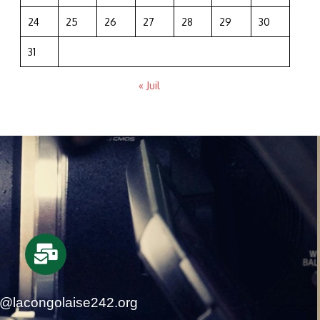
24
25
26
27
28
29
30
31
« Juil
t@lacongolaise242.org