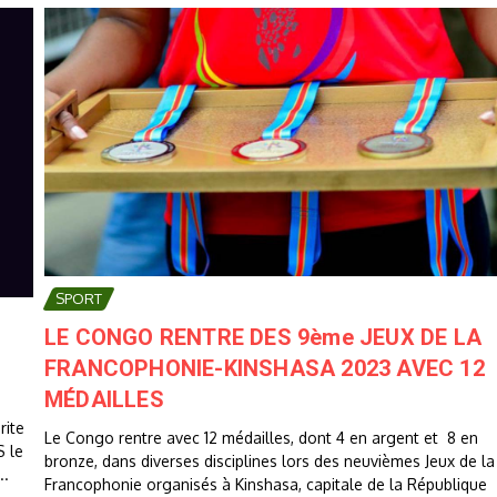
SPORT
LE CONGO RENTRE DES 9ème JEUX DE LA
FRANCOPHONIE-KINSHASA 2023 AVEC 12
MÉDAILLES
rite
Le Congo rentre avec 12 médailles, dont 4 en argent et 8 en
 le
bronze, dans diverses disciplines lors des neuvièmes Jeux de la
..
Francophonie organisés à Kinshasa, capitale de la République