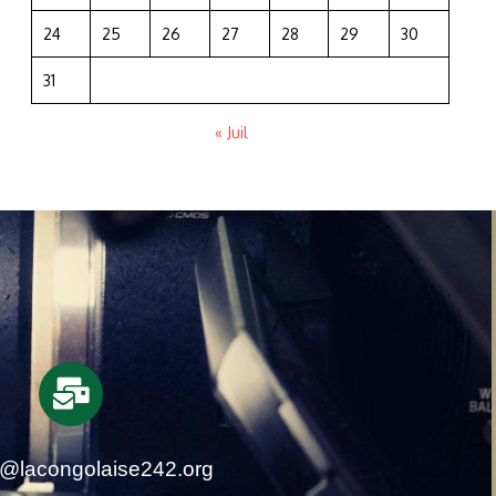
24
25
26
27
28
29
30
31
« Juil
t@lacongolaise242.org