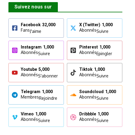
Suivez nous sur
Facebook
32,000
X (Twitter)
1,000
Fans
Abonnés
J'aime
Suivre
Instagram
1,000
Pinterest
1,000
Abonnés
Abonnés
Suivre
Epingler
Youtube
5,000
Tiktok
1,000
Abonnés
Abonnés
S'abonner
Suivre
Telegram
1,000
Soundcloud
1,000
Membres
Abonnés
Rejoindre
Suivre
Vimeo
1,000
Dribbble
1,000
Abonnés
Abonnés
Suivre
Suivre