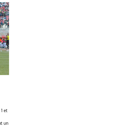
1 et
nt un