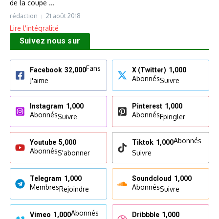
de la coupe ...
rédaction
21 août 2018
Lire l'intégralité
Suivez nous sur
Fans
Facebook
32,000
X (Twitter)
1,000
Abonnés
J'aime
Suivre
Instagram
1,000
Pinterest
1,000
Abonnés
Abonnés
Suivre
Epingler
Abonnés
Youtube
5,000
Tiktok
1,000
Abonnés
S'abonner
Suivre
Telegram
1,000
Soundcloud
1,000
Membres
Abonnés
Rejoindre
Suivre
Abonnés
Vimeo
1,000
Dribbble
1,000