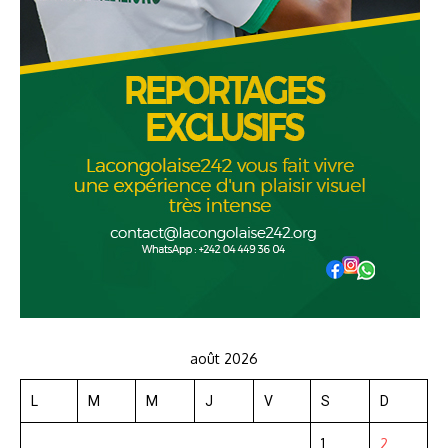
août 2026
L
M
M
J
V
S
D
1
2