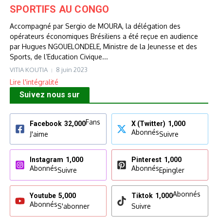
SPORTIFS AU CONGO
Accompagné par Sergio de MOURA, la délégation des
opérateurs économiques Brésiliens a été reçue en audience
par Hugues NGOUELONDELE, Ministre de la Jeunesse et des
Sports, de l’Education Civique...
VITIA KOUTIA
8 juin 2023
Lire l'intégralité
Suivez nous sur
Fans
Facebook
32,000
X (Twitter)
1,000
Abonnés
J'aime
Suivre
Instagram
1,000
Pinterest
1,000
Abonnés
Abonnés
Suivre
Epingler
Abonnés
Youtube
5,000
Tiktok
1,000
Abonnés
S'abonner
Suivre