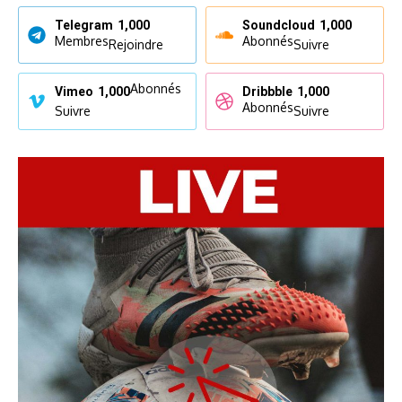
Telegram
1,000
Soundcloud
1,000
Membres
Abonnés
Rejoindre
Suivre
Abonnés
Vimeo
1,000
Dribbble
1,000
Abonnés
Suivre
Suivre