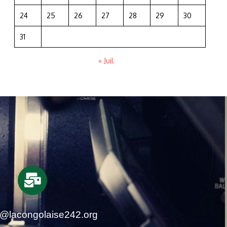
24
25
26
27
28
29
30
31
« Juil
t@lacongolaise242.org