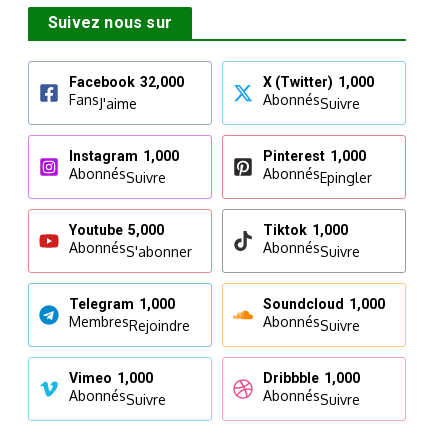
Suivez nous sur
Facebook
32,000
X (Twitter)
1,000
Fans
Abonnés
J'aime
Suivre
Instagram
1,000
Pinterest
1,000
Abonnés
Abonnés
Suivre
Epingler
Youtube
5,000
Tiktok
1,000
Abonnés
Abonnés
S'abonner
Suivre
Telegram
1,000
Soundcloud
1,000
Membres
Abonnés
Rejoindre
Suivre
Vimeo
1,000
Dribbble
1,000
Abonnés
Abonnés
Suivre
Suivre