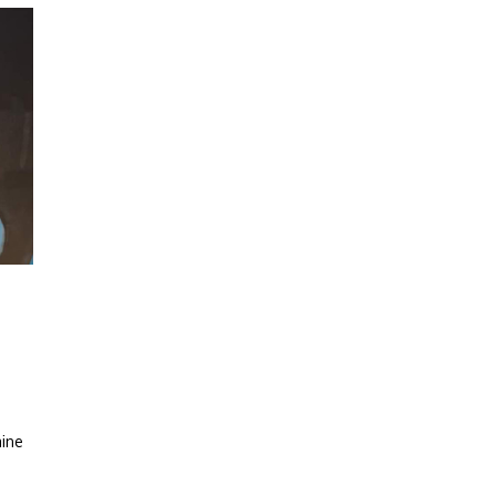
a
aine