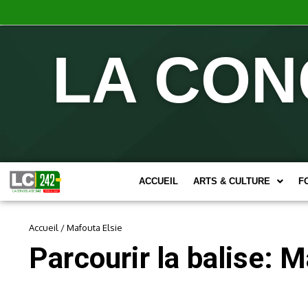
LA CON
ACCUEIL
ARTS & CULTURE
F
Accueil
/
Mafouta Elsie
Parcourir la balise: M