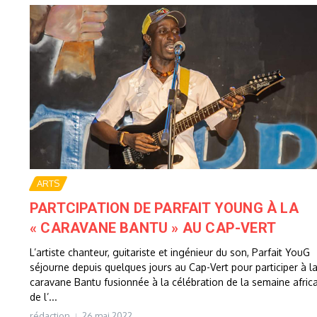
ARTS
PARTCIPATION DE PARFAIT YOUNG À LA
« CARAVANE BANTU » AU CAP-VERT
L’artiste chanteur, guitariste et ingénieur du son, Parfait YouG
séjourne depuis quelques jours au Cap-Vert pour participer à l
caravane Bantu fusionnée à la célébration de la semaine afric
de l’...
rédaction
26 mai 2022