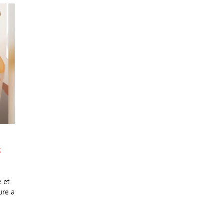
S
 et
ure a