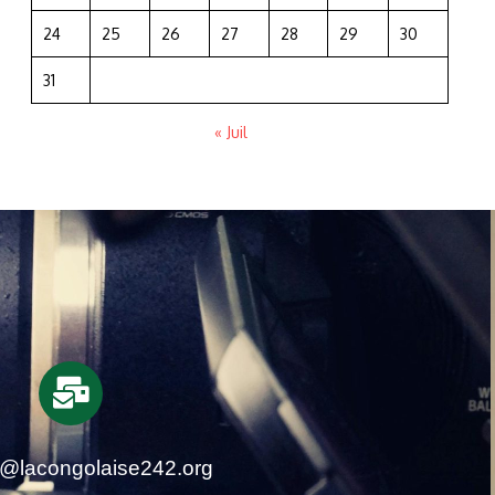
24
25
26
27
28
29
30
31
« Juil
t@lacongolaise242.org