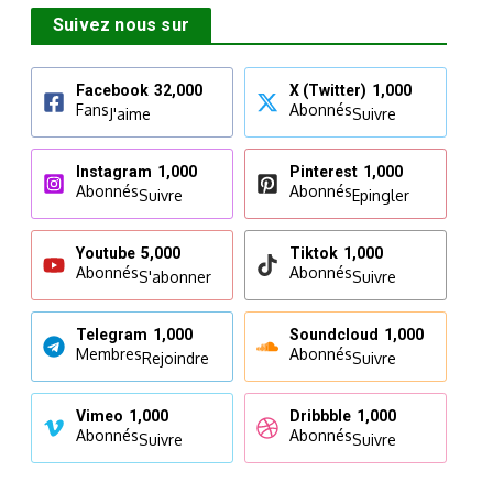
Suivez nous sur
Facebook
32,000
X (Twitter)
1,000
Fans
Abonnés
J'aime
Suivre
Instagram
1,000
Pinterest
1,000
Abonnés
Abonnés
Suivre
Epingler
Youtube
5,000
Tiktok
1,000
Abonnés
Abonnés
S'abonner
Suivre
Telegram
1,000
Soundcloud
1,000
Membres
Abonnés
Rejoindre
Suivre
Vimeo
1,000
Dribbble
1,000
Abonnés
Abonnés
Suivre
Suivre