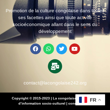
Promotion de la culture congolaise dans toutes
ses facettes ainsi que toute activité
socioéconomique allant dans le sens du
développement
contact@lacongolaise242.org
Copyright © 2015-2023 | La congolaise 242 – média
FR
d’information socio-culturel
|
conçu par SB