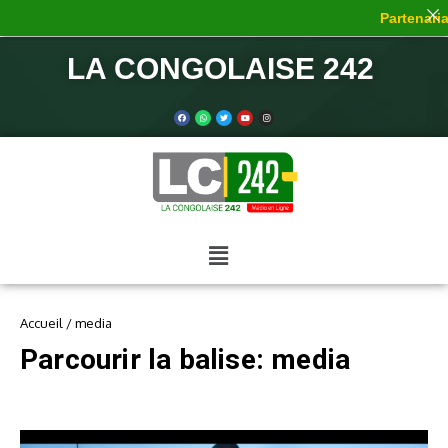
Partenariat
LA CONGOLAISE 242
Accueil
/
media
Parcourir la balise: media