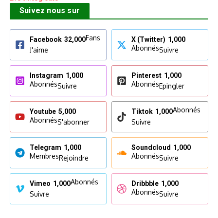
Suivez nous sur
Fans
Facebook
32,000
X (Twitter)
1,000
Abonnés
J'aime
Suivre
Instagram
1,000
Pinterest
1,000
Abonnés
Abonnés
Suivre
Epingler
Abonnés
Youtube
5,000
Tiktok
1,000
Abonnés
S'abonner
Suivre
Telegram
1,000
Soundcloud
1,000
Membres
Abonnés
Rejoindre
Suivre
Abonnés
Vimeo
1,000
Dribbble
1,000
Abonnés
Suivre
Suivre