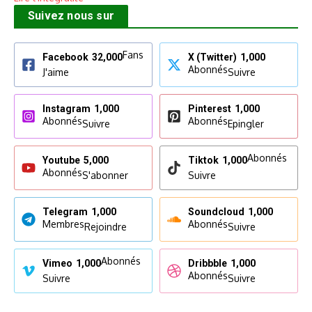
Suivez nous sur
Fans
Facebook
32,000
X (Twitter)
1,000
Abonnés
J'aime
Suivre
Instagram
1,000
Pinterest
1,000
Abonnés
Abonnés
Suivre
Epingler
Abonnés
Youtube
5,000
Tiktok
1,000
Abonnés
S'abonner
Suivre
Telegram
1,000
Soundcloud
1,000
Membres
Abonnés
Rejoindre
Suivre
Abonnés
Vimeo
1,000
Dribbble
1,000
Abonnés
Suivre
Suivre