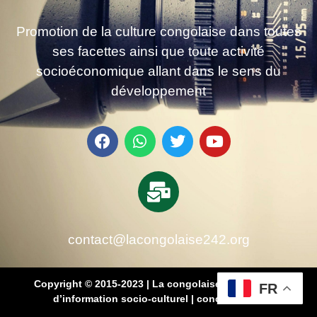
Promotion de la culture congolaise dans toutes
ses facettes ainsi que toute activité
socioéconomique allant dans le sens du
développement
contact@lacongolaise242.org
Copyright © 2015-2023 | La congolaise 242 – média
FR
d’information socio-culturel
|
conçu par SB