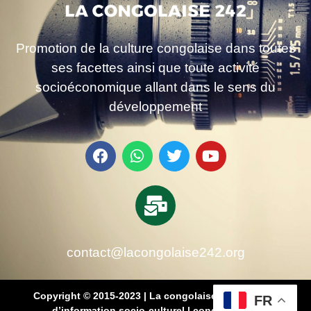
Promotion de la culture congolaise dans toutes
ses facettes ainsi que toute activité
socioéconomique allant dans le sens du
développement
contact@lacongolaise242.org
Copyright © 2015-2023 | La congolaise 242 – média
FR
d’information socio-culturel
|
conçu par SB