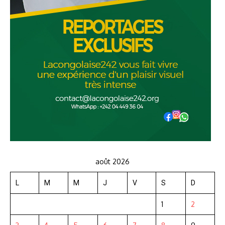
août 2026
L
M
M
J
V
S
D
1
2