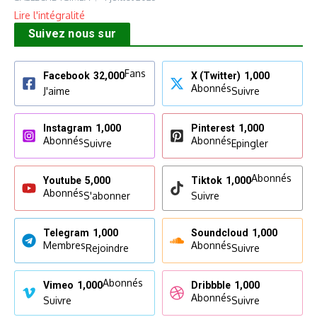
Lire l'intégralité
Suivez nous sur
Fans
Facebook
32,000
X (Twitter)
1,000
Abonnés
J'aime
Suivre
Instagram
1,000
Pinterest
1,000
Abonnés
Abonnés
Suivre
Epingler
Abonnés
Youtube
5,000
Tiktok
1,000
Abonnés
S'abonner
Suivre
Telegram
1,000
Soundcloud
1,000
Membres
Abonnés
Rejoindre
Suivre
Abonnés
Vimeo
1,000
Dribbble
1,000
Abonnés
Suivre
Suivre