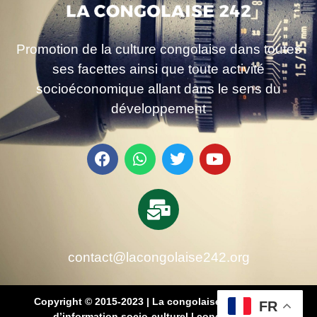
Promotion de la culture congolaise dans toutes
ses facettes ainsi que toute activité
socioéconomique allant dans le sens du
développement
contact@lacongolaise242.org
Copyright © 2015-2023 | La congolaise 242 – média
FR
d’information socio-culturel
|
conçu par SB