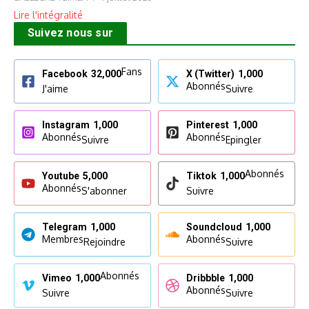
Lire l'intégralité
Suivez nous sur
Fans
Facebook
32,000
X (Twitter)
1,000
Abonnés
J'aime
Suivre
Instagram
1,000
Pinterest
1,000
Abonnés
Abonnés
Suivre
Epingler
Abonnés
Youtube
5,000
Tiktok
1,000
Abonnés
S'abonner
Suivre
Telegram
1,000
Soundcloud
1,000
Membres
Abonnés
Rejoindre
Suivre
Abonnés
Vimeo
1,000
Dribbble
1,000
Abonnés
Suivre
Suivre