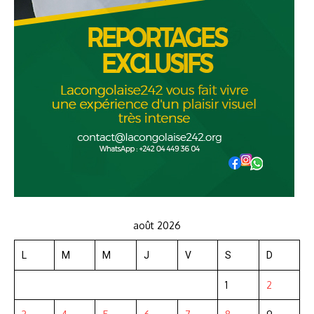
août 2026
L
M
M
J
V
S
D
1
2