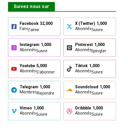
Suivez nous sur
Facebook
32,000
X (Twitter)
1,000
Fans
Abonnés
J'aime
Suivre
Instagram
1,000
Pinterest
1,000
Abonnés
Abonnés
Suivre
Epingler
Youtube
5,000
Tiktok
1,000
Abonnés
Abonnés
S'abonner
Suivre
Telegram
1,000
Soundcloud
1,000
Membres
Abonnés
Rejoindre
Suivre
Vimeo
1,000
Dribbble
1,000
Abonnés
Abonnés
Suivre
Suivre