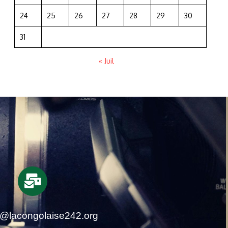
24
25
26
27
28
29
30
31
« Juil
t@lacongolaise242.org