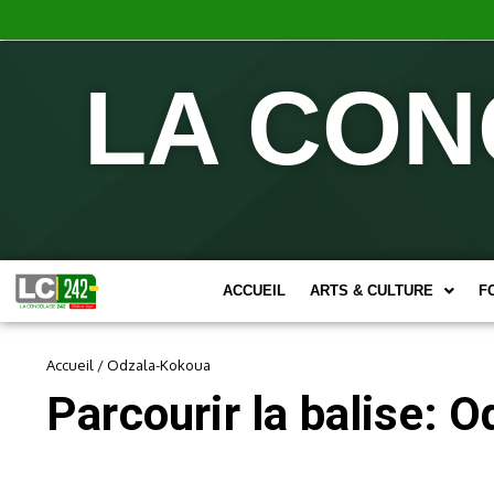
LA CON
ACCUEIL
ARTS & CULTURE
F
Accueil
/
Odzala-Kokoua
Parcourir la balise: 