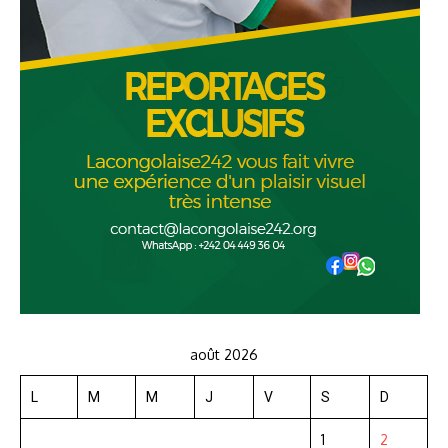
août 2026
L
M
M
J
V
S
D
1
2