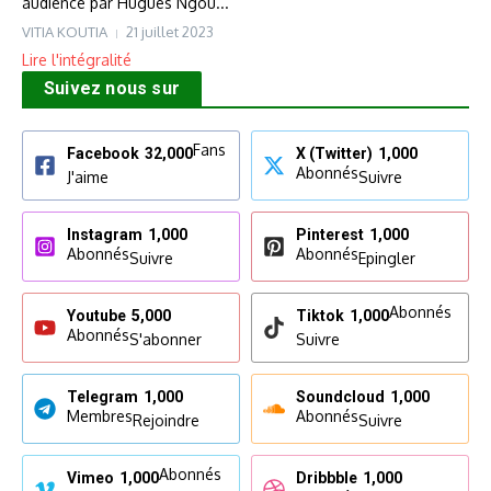
audience par Hugues Ngou...
VITIA KOUTIA
21 juillet 2023
Lire l'intégralité
Suivez nous sur
Fans
Facebook
32,000
X (Twitter)
1,000
Abonnés
J'aime
Suivre
Instagram
1,000
Pinterest
1,000
Abonnés
Abonnés
Suivre
Epingler
Abonnés
Youtube
5,000
Tiktok
1,000
Abonnés
S'abonner
Suivre
Telegram
1,000
Soundcloud
1,000
Membres
Abonnés
Rejoindre
Suivre
Abonnés
Vimeo
1,000
Dribbble
1,000