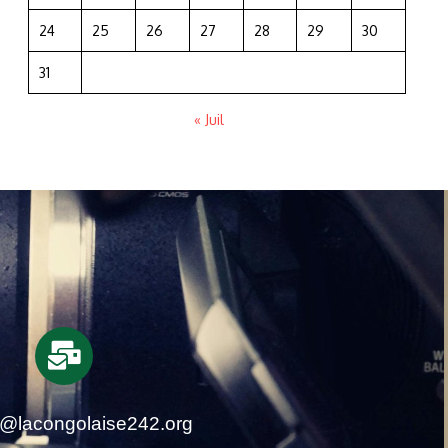
24
25
26
27
28
29
30
31
« Juil
t@lacongolaise242.org