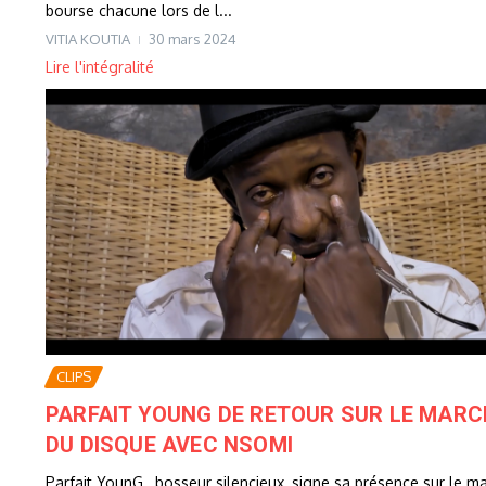
bourse chacune lors de l...
VITIA KOUTIA
30 mars 2024
Lire l'intégralité
CLIPS
PARFAIT YOUNG DE RETOUR SUR LE MARC
DU DISQUE AVEC NSOMI
Parfait YounG , bosseur silencieux, signe sa présence sur le m