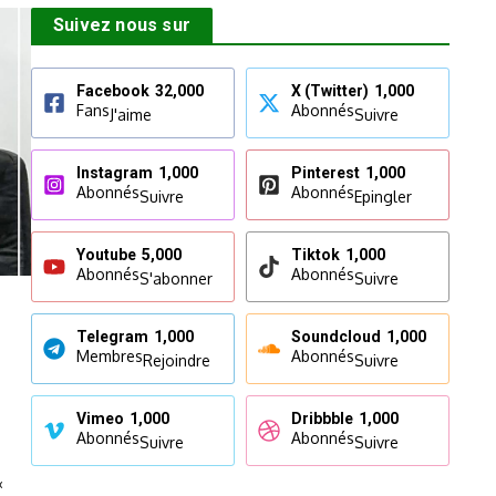
Suivez nous sur
Facebook
32,000
X (Twitter)
1,000
Fans
Abonnés
J'aime
Suivre
Instagram
1,000
Pinterest
1,000
Abonnés
Abonnés
Suivre
Epingler
Youtube
5,000
Tiktok
1,000
Abonnés
Abonnés
S'abonner
Suivre
Telegram
1,000
Soundcloud
1,000
Membres
Abonnés
Rejoindre
Suivre
Vimeo
1,000
Dribbble
1,000
Abonnés
Abonnés
Suivre
Suivre
«