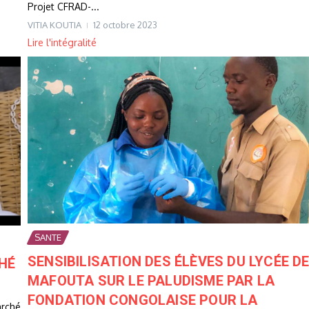
Projet CFRAD-...
VITIA KOUTIA
12 octobre 2023
Lire l'intégralité
SANTE
SENSIBILISATION DES ÉLÈVES DU LYCÉE D
HÉ
MAFOUTA SUR LE PALUDISME PAR LA
FONDATION CONGOLAISE POUR LA
arché