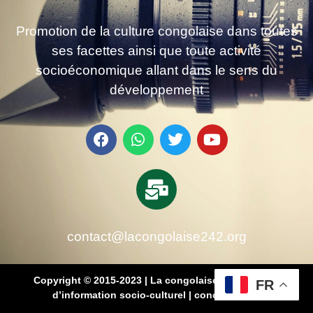
Promotion de la culture congolaise dans toutes
ses facettes ainsi que toute activité
socioéconomique allant dans le sens du
développement
contact@lacongolaise242.org
Copyright © 2015-2023 | La congolaise 242 – média
FR
d’information socio-culturel
|
conçu par SB