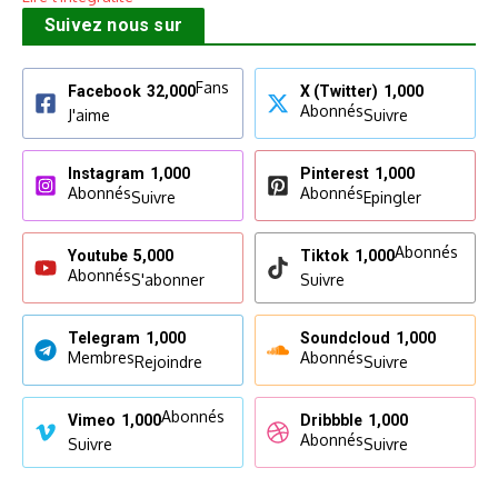
Suivez nous sur
Fans
Facebook
32,000
X (Twitter)
1,000
Abonnés
J'aime
Suivre
Instagram
1,000
Pinterest
1,000
Abonnés
Abonnés
Suivre
Epingler
Abonnés
Youtube
5,000
Tiktok
1,000
Abonnés
S'abonner
Suivre
Telegram
1,000
Soundcloud
1,000
Membres
Abonnés
Rejoindre
Suivre
Abonnés
Vimeo
1,000
Dribbble
1,000
Abonnés
Suivre
Suivre