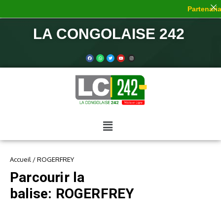
Partenariat
LA CONGOLAISE 242
Accueil
/
ROGERFREY
Parcourir la
balise: ROGERFREY