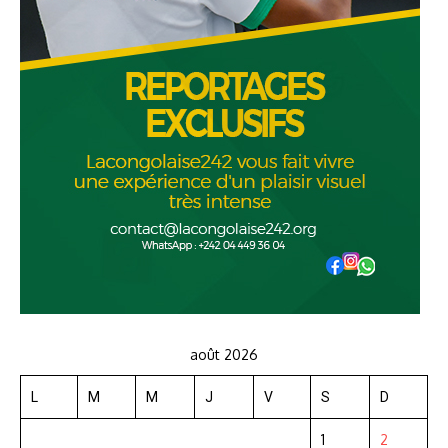
août 2026
L
M
M
J
V
S
D
1
2