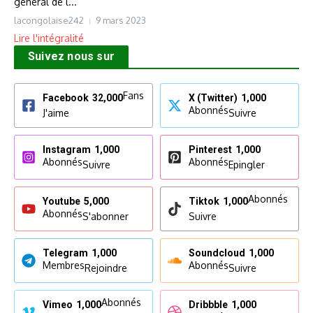
général de l...
lacongolaise242
9 mars 2023
Lire l'intégralité
Suivez nous sur
Fans
Facebook
32,000
X (Twitter)
1,000
Abonnés
J'aime
Suivre
Instagram
1,000
Pinterest
1,000
Abonnés
Abonnés
Suivre
Epingler
Abonnés
Youtube
5,000
Tiktok
1,000
Abonnés
S'abonner
Suivre
Telegram
1,000
Soundcloud
1,000
Membres
Abonnés
Rejoindre
Suivre
Abonnés
Vimeo
1,000
Dribbble
1,000