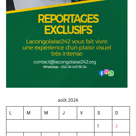
août 2026
L
M
M
J
V
S
D
1
2