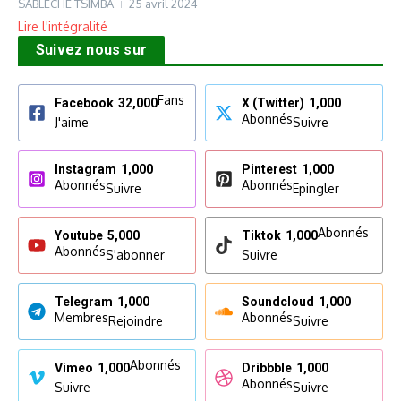
SABLECHE TSIMBA
25 avril 2024
Lire l'intégralité
Suivez nous sur
Fans
Facebook
32,000
X (Twitter)
1,000
Abonnés
J'aime
Suivre
Instagram
1,000
Pinterest
1,000
Abonnés
Abonnés
Suivre
Epingler
Abonnés
Youtube
5,000
Tiktok
1,000
Abonnés
S'abonner
Suivre
Telegram
1,000
Soundcloud
1,000
Membres
Abonnés
Rejoindre
Suivre
Abonnés
Vimeo
1,000
Dribbble
1,000
Abonnés
Suivre
Suivre