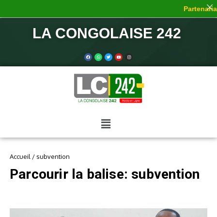
Partenariat
LA CONGOLAISE 242
Accueil
/
subvention
Parcourir la balise: subvention