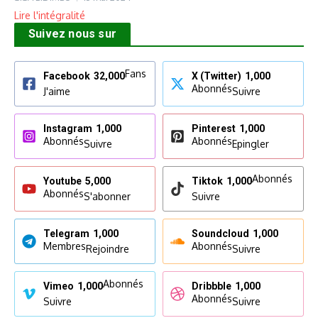
Lire l'intégralité
Suivez nous sur
Fans
Facebook
32,000
X (Twitter)
1,000
Abonnés
J'aime
Suivre
Instagram
1,000
Pinterest
1,000
Abonnés
Abonnés
Suivre
Epingler
Abonnés
Youtube
5,000
Tiktok
1,000
Abonnés
S'abonner
Suivre
Telegram
1,000
Soundcloud
1,000
Membres
Abonnés
Rejoindre
Suivre
Abonnés
Vimeo
1,000
Dribbble
1,000
Abonnés
Suivre
Suivre