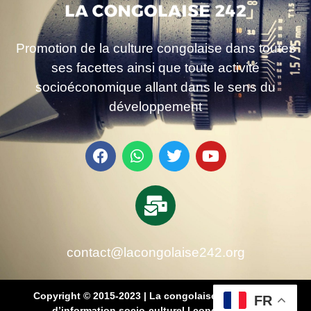
Promotion de la culture congolaise dans toutes
ses facettes ainsi que toute activité
socioéconomique allant dans le sens du
développement
contact@lacongolaise242.org
Copyright © 2015-2023 | La congolaise 242 – média
FR
d’information socio-culturel
|
conçu par SB