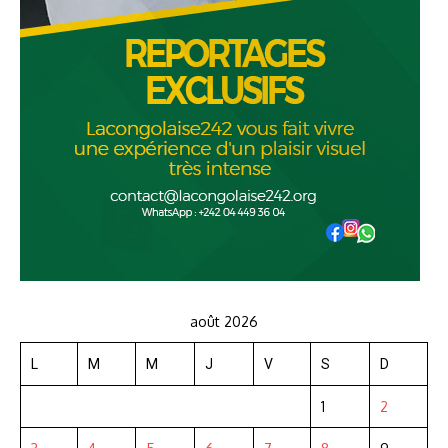
août 2026
L
M
M
J
V
S
D
1
2