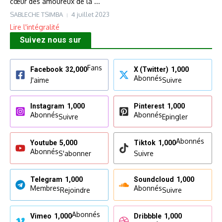
cœur des amoureux de la ...
SABLECHE TSIMBA
4 juillet 2023
Lire l'intégralité
Suivez nous sur
Fans
Facebook
32,000
X (Twitter)
1,000
Abonnés
J'aime
Suivre
Instagram
1,000
Pinterest
1,000
Abonnés
Abonnés
Suivre
Epingler
Abonnés
Youtube
5,000
Tiktok
1,000
Abonnés
S'abonner
Suivre
Telegram
1,000
Soundcloud
1,000
Membres
Abonnés
Rejoindre
Suivre
Abonnés
Vimeo
1,000
Dribbble
1,000