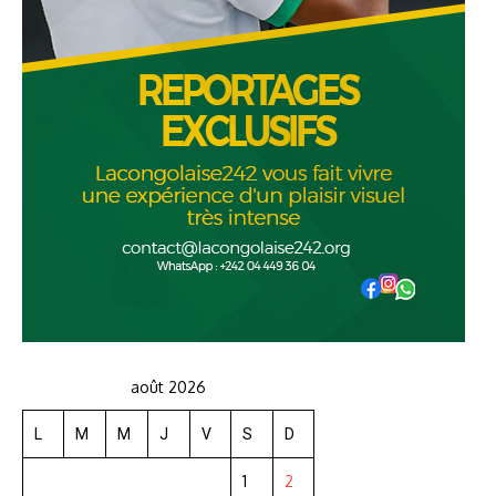
août 2026
L
M
M
J
V
S
D
1
2