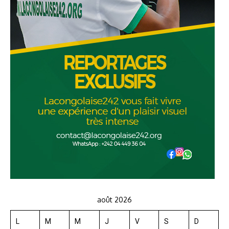
août 2026
L
M
M
J
V
S
D