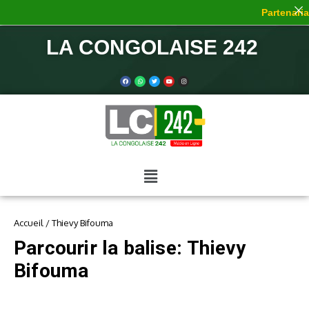
Partenariat
LA CONGOLAISE 242
Accueil
/
Thievy Bifouma
Parcourir la balise: Thievy
Bifouma