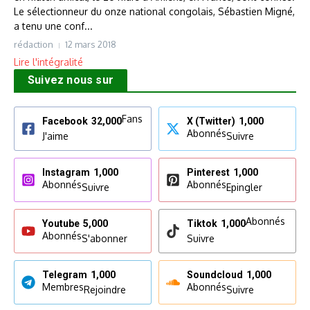
Le sélectionneur du onze national congolais, Sébastien Migné,
a tenu une conf...
rédaction
12 mars 2018
Lire l'intégralité
Suivez nous sur
Fans
Facebook
32,000
X (Twitter)
1,000
Abonnés
J'aime
Suivre
Instagram
1,000
Pinterest
1,000
Abonnés
Abonnés
Suivre
Epingler
Abonnés
Youtube
5,000
Tiktok
1,000
Abonnés
S'abonner
Suivre
Telegram
1,000
Soundcloud
1,000
Membres
Abonnés
Rejoindre
Suivre