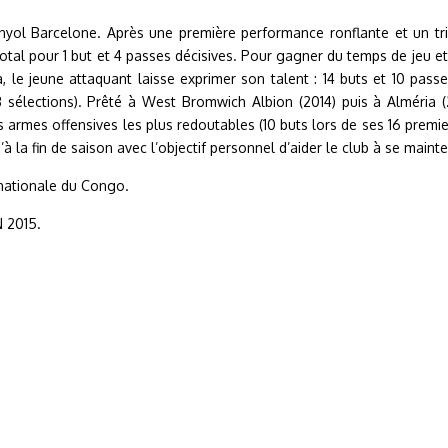
anyol Barcelone. Après une première performance ronflante et un t
u total pour 1 but et 4 passes décisives. Pour gagner du temps de jeu 
, le jeune attaquant laisse exprimer son talent : 14 buts et 10 pass
3 sélections). Prêté à West Bromwich Albion (2014) puis à Alméria (20
armes offensives les plus redoutables (10 buts lors de ses 16 premier
à la fin de saison avec l’objectif personnel d’aider le club à se mainte
 nationale du Congo.
N 2015.