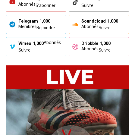
Abonnés
S'abonner
Suivre
Telegram
1,000
Soundcloud
1,000
Membres
Abonnés
Rejoindre
Suivre
Abonnés
Vimeo
1,000
Dribbble
1,000
Abonnés
Suivre
Suivre