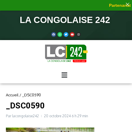
Partenariat 
LA CONGOLAISE 242
Accueil
/
_DSC0590
_DSC0590
Par
lacongolaise242
20 octobre 2024
6 h 29 min