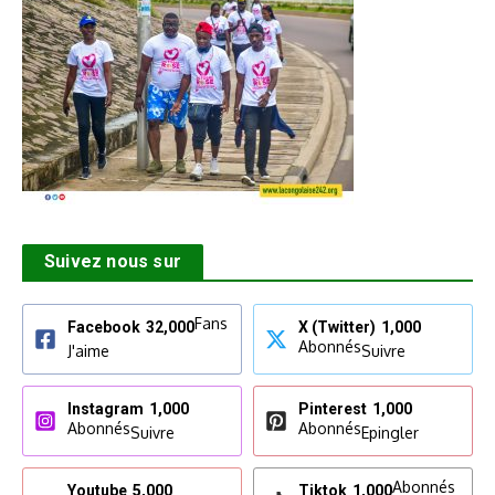
Suivez nous sur
Fans
Facebook
32,000
X (Twitter)
1,000
Abonnés
J'aime
Suivre
Instagram
1,000
Pinterest
1,000
Abonnés
Abonnés
Suivre
Epingler
Abonnés
Youtube
5,000
Tiktok
1,000