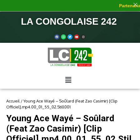
Partenariat
LA CONGOLAISE 242
Accueil
/
Young Ace Wayé – Soûlard (Feat Zao Casimir) [Clip
Officiel].mp4.00_01_55_02.Still001
Young Ace Wayé – Soûlard
(Feat Zao Casimir) [Clip
Officiel].mp4.00_01_55_02.Stil