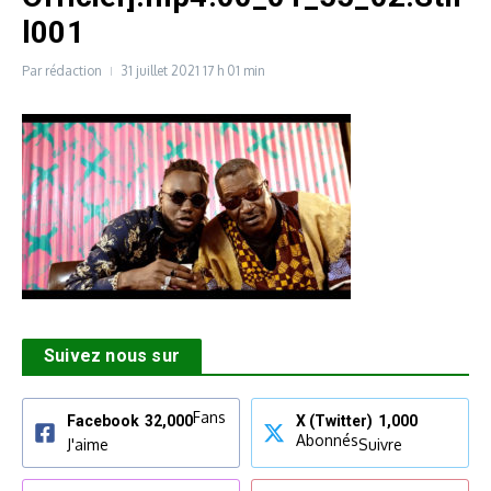
l001
Par
rédaction
31 juillet 2021
17 h 01 min
Suivez nous sur
Fans
Facebook
32,000
X (Twitter)
1,000
Abonnés
J'aime
Suivre