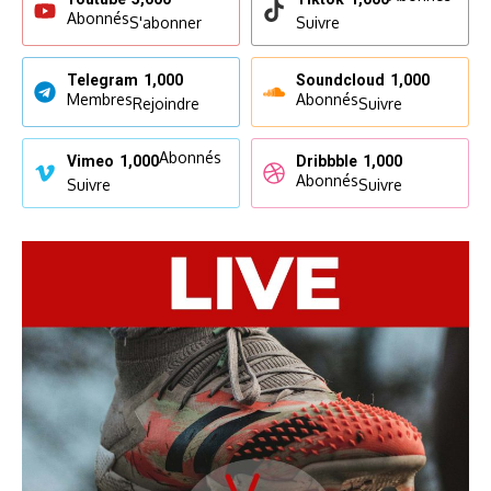
Abonnés
S'abonner
Suivre
Telegram
1,000
Soundcloud
1,000
Membres
Abonnés
Rejoindre
Suivre
Abonnés
Vimeo
1,000
Dribbble
1,000
Abonnés
Suivre
Suivre