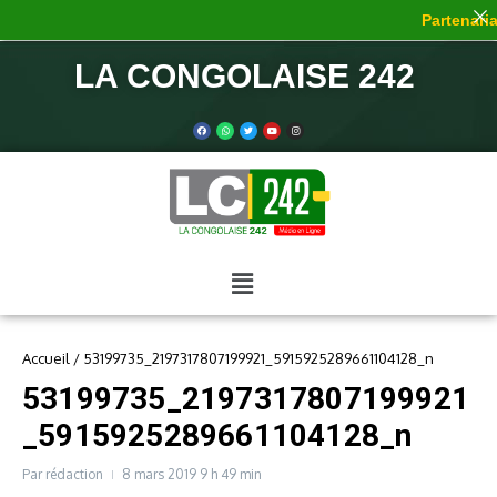
Partenariat
LA CONGOLAISE 242
Accueil
/
53199735_2197317807199921_5915925289661104128_n
53199735_2197317807199921
_5915925289661104128_n
Par
rédaction
8 mars 2019
9 h 49 min