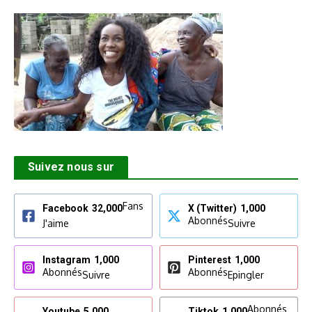
Suivez nous sur
Fans
Facebook
32,000
X (Twitter)
1,000
Abonnés
J'aime
Suivre
Instagram
1,000
Pinterest
1,000
Abonnés
Abonnés
Suivre
Epingler
Abonnés
Youtube
5,000
Tiktok
1,000