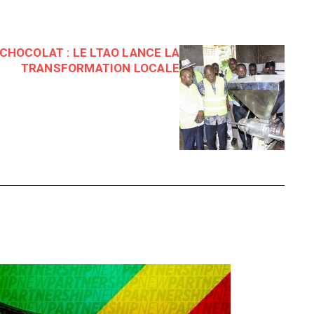
CHOCOLAT : LE LTAO LANCE LA
TRANSFORMATION LOCALE