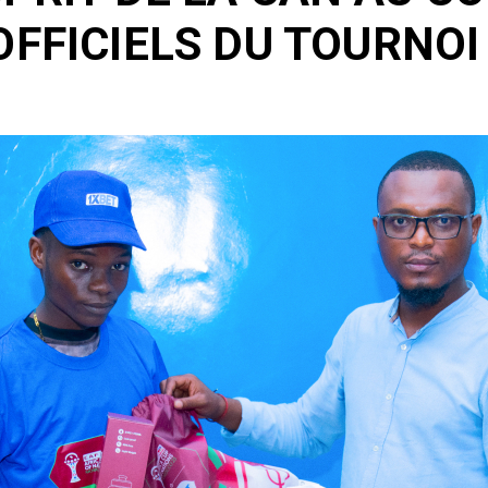
OFFICIELS DU TOURNOI