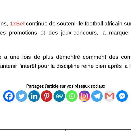
ons,
1xBet
continue de soutenir le football africain 
es promotions et des jeux-concours, la marque
le a une fois de plus démontré comment des com
tenir l’intérêt pour la discipline reine bien après la 
Partagez l’article sur vos réseaux sociaux