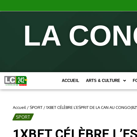
LA CON
ACCUEIL
ARTS & CULTURE
F
Accueil
/
SPORT
/
1XBET CÉLÈBRE L’ESPRIT DE LA CAN AU CONGO(B
SPORT
1XBET CÉLÈBRE L’E