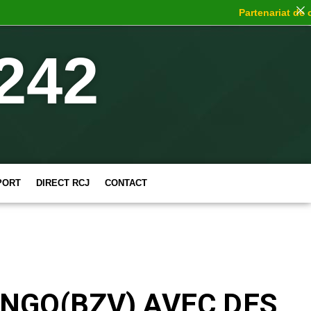
Partenariat de choc
242
PORT
DIRECT RCJ
CONTACT
ONGO(BZV) AVEC DES