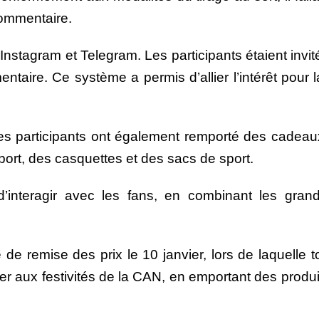
commentaire.
 Instagram et Telegram. Les participants étaient invi
ntaire. Ce système a permis d’allier l’intérêt pour
, les participants ont également remporté des cadeau
ort, des casquettes et des sacs de sport.
et d’interagir avec les fans, en combinant les gr
e remise des prix le 10 janvier, lors de laquelle to
 aux festivités de la CAN, en emportant des produit