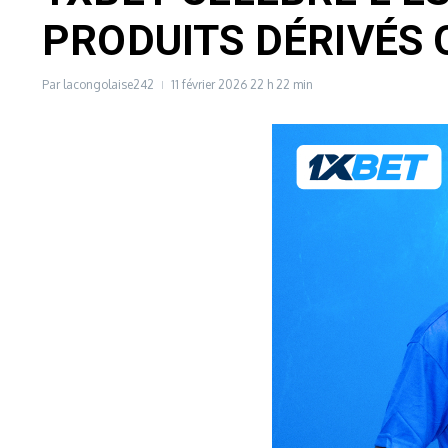
PRODUITS DÉRIVÉS 
Par
lacongolaise242
11 février 2026
22 h 22 min