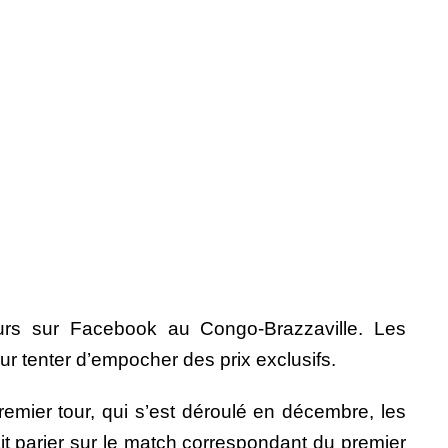
rs sur Facebook au Congo-Brazzaville. Les
our tenter d’empocher des prix exclusifs.
emier tour, qui s’est déroulé en décembre, les
ait parier sur le match correspondant du premier