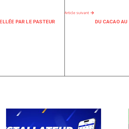
Article suivant
PELLÉE PAR LE PASTEUR
DU CACAO AU 