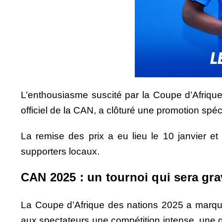
L’enthousiasme suscité par la Coupe d’Afrique 
officiel de la CAN, a clôturé une promotion spéc
La remise des prix a eu lieu le 10 janvier e
supporters locaux.
CAN 2025 : un tournoi qui sera gr
La Coupe d’Afrique des nations 2025 a marqué 
aux spectateurs une compétition intense, une g