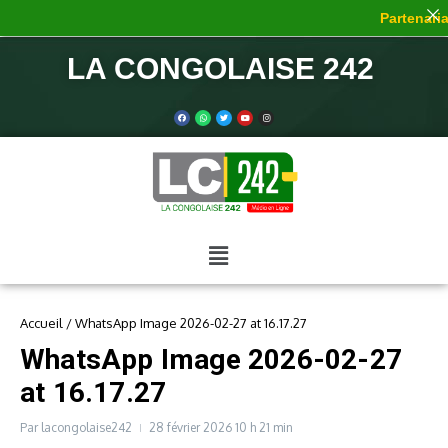
Partenariat
LA CONGOLAISE 242
Accueil
/
WhatsApp Image 2026-02-27 at 16.17.27
WhatsApp Image 2026-02-27
at 16.17.27
Par
lacongolaise242
28 février 2026
10 h 21 min