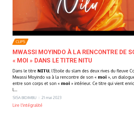
CLIPS
MWASSI MOYINDO À LA RENCONTRE DE S
« MOI » DANS LE TITRE NITU
Dans le titre 𝗡𝗜𝗧𝗨, l’Etoile du slam des deux rives du fleuve 
Mwassi Moyindo va à la rencontre de son « 𝗺𝗼𝗶 », un dialogu
entre son corps et son « 𝗺𝗼𝗶 » intérieur. Ce titre qui vient enric
l...
SISA BIDIMBU
21 mai 2023
Lire l'intégralité