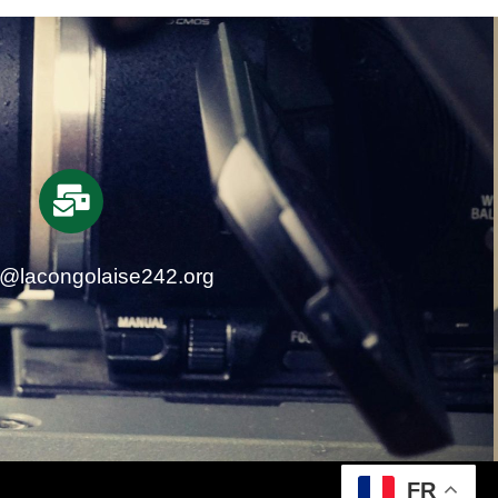
t@lacongolaise242.org
FR