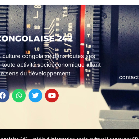
a culture congolaise dans toutes ses
e toute activité socioéconomique allant
le sens du développement
contac
ongolaise 242 – média d’information socio-culturel
|
conçu par SB