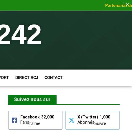
Partenariat de c
242
PORT
DIRECT RCJ
CONTACT
Suivez nous sur
Facebook
32,000
X (Twitter)
1,000
Fans
Abonnés
J'aime
Suivre