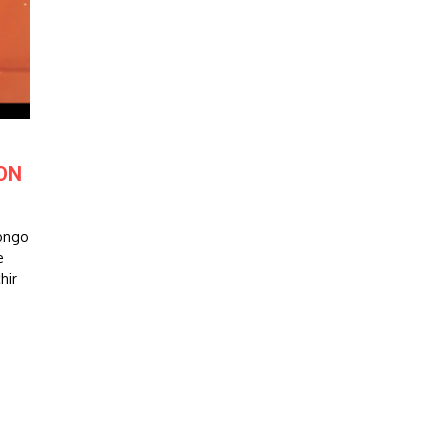
ON
Congo
e
hir