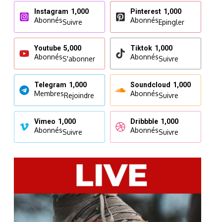
Instagram
1,000
Pinterest
1,000
Abonnés
Abonnés
Suivre
Epingler
Youtube
5,000
Tiktok
1,000
Abonnés
Abonnés
S'abonner
Suivre
Telegram
1,000
Soundcloud
1,000
Membres
Abonnés
Rejoindre
Suivre
Vimeo
1,000
Dribbble
1,000
Abonnés
Abonnés
Suivre
Suivre