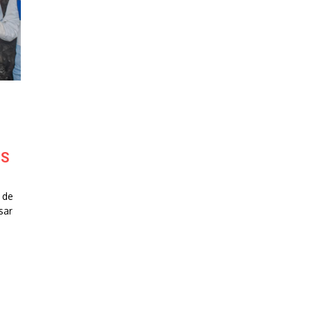
NS
 de
sar