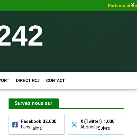
Partenariat de c
242
PORT
DIRECT RCJ
CONTACT
Suivez nous sur
Facebook
32,000
X (Twitter)
1,000
Fans
Abonnés
J'aime
Suivre