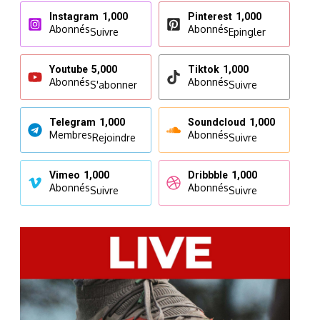
Instagram
1,000
Pinterest
1,000
Abonnés
Abonnés
Suivre
Epingler
Youtube
5,000
Tiktok
1,000
Abonnés
Abonnés
S'abonner
Suivre
Telegram
1,000
Soundcloud
1,000
Membres
Abonnés
Rejoindre
Suivre
Vimeo
1,000
Dribbble
1,000
Abonnés
Abonnés
Suivre
Suivre