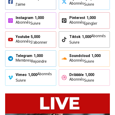
Abonnés
J'aime
Suivre
Instagram
1,000
Pinterest
1,000
Abonnés
Abonnés
Suivre
Epingler
Abonnés
Youtube
5,000
Tiktok
1,000
Abonnés
S'abonner
Suivre
Telegram
1,000
Soundcloud
1,000
Membres
Abonnés
Rejoindre
Suivre
Abonnés
Vimeo
1,000
Dribbble
1,000
Abonnés
Suivre
Suivre