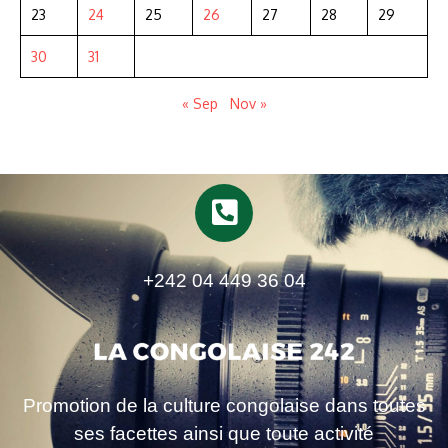
23
24
25
26
27
28
29
30
31
« Sep
Nov »
+242 04 449 36 04
Promotion de la culture congolaise dans toutes
ses facettes ainsi que toute activité