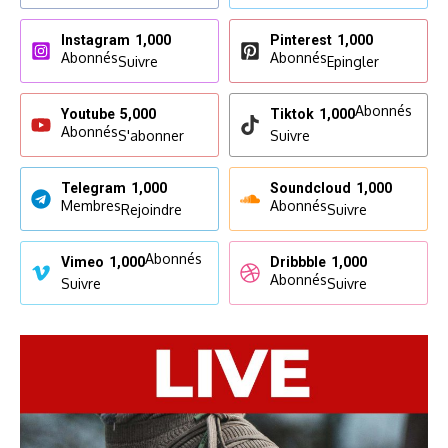
Instagram
1,000
Pinterest
1,000
Abonnés
Abonnés
Suivre
Epingler
Abonnés
Youtube
5,000
Tiktok
1,000
Abonnés
S'abonner
Suivre
Telegram
1,000
Soundcloud
1,000
Membres
Abonnés
Rejoindre
Suivre
Abonnés
Vimeo
1,000
Dribbble
1,000
Abonnés
Suivre
Suivre