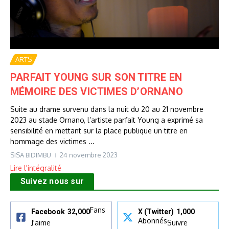
ARTS
PARFAIT YOUNG SUR SON TITRE EN
MÉMOIRE DES VICTIMES D’ORNANO
Suite au drame survenu dans la nuit du 20 au 21 novembre
2023 au stade Ornano, l’artiste parfait Young a exprimé sa
sensibilité en mettant sur la place publique un titre en
hommage des victimes ...
SISA BIDIMBU
24 novembre 2023
Lire l'intégralité
Suivez nous sur
Fans
Facebook
32,000
X (Twitter)
1,000
Abonnés
J'aime
Suivre