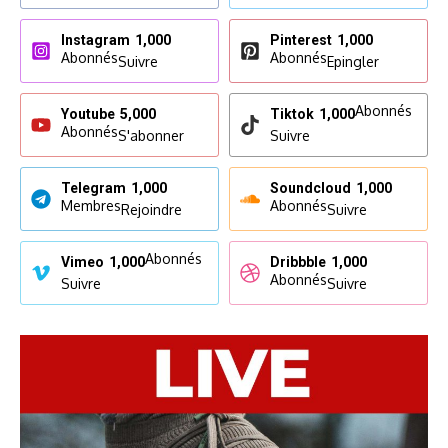
Instagram
1,000
Pinterest
1,000
Abonnés
Abonnés
Suivre
Epingler
Abonnés
Youtube
5,000
Tiktok
1,000
Abonnés
S'abonner
Suivre
Telegram
1,000
Soundcloud
1,000
Membres
Abonnés
Rejoindre
Suivre
Abonnés
Vimeo
1,000
Dribbble
1,000
Abonnés
Suivre
Suivre