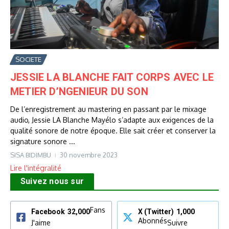
SOCIETE
JESSIE LA BLANCHE FAIT CORPS AVEC LE
METIER D’NGENIEUR DU SON
De l’enregistrement au mastering en passant par le mixage
audio, Jessie LA Blanche Mayélo s’adapte aux exigences de la
qualité sonore de notre époque. Elle sait créer et conserver la
signature sonore ...
SISA BIDIMBU
30 novembre 2023
Lire l'intégralité
Suivez nous sur
Fans
Facebook
32,000
X (Twitter)
1,000
Abonnés
J'aime
Suivre