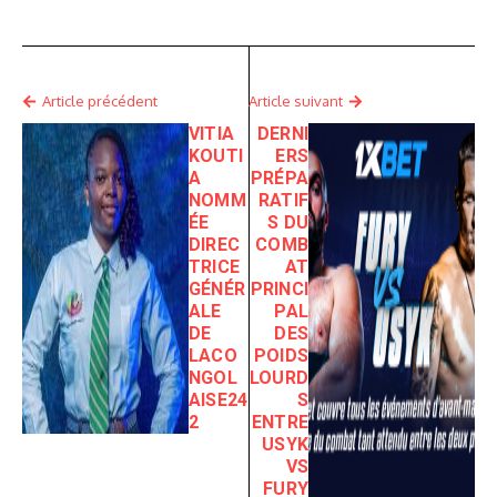
Article précédent
Article suivant
VITIA
DERNI
KOUTI
ERS
A
PRÉPA
NOMM
RATIF
ÉE
S DU
DIREC
COMB
TRICE
AT
GÉNÉR
PRINCI
ALE
PAL
DE
DES
LACO
POIDS
NGOL
LOURD
AISE24
S
2
ENTRE
USYK
VS
FURY