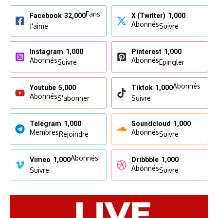
Fans
Facebook
32,000
X (Twitter)
1,000
Abonnés
J'aime
Suivre
Instagram
1,000
Pinterest
1,000
Abonnés
Abonnés
Suivre
Epingler
Abonnés
Youtube
5,000
Tiktok
1,000
Abonnés
S'abonner
Suivre
Telegram
1,000
Soundcloud
1,000
Membres
Abonnés
Rejoindre
Suivre
Abonnés
Vimeo
1,000
Dribbble
1,000
Abonnés
Suivre
Suivre