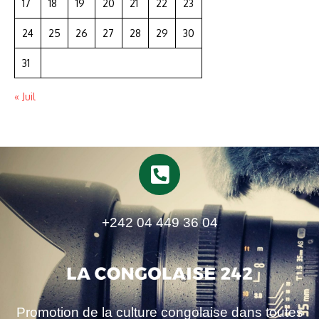
17
18
19
20
21
22
23
24
25
26
27
28
29
30
31
« Juil
+242 04 449 36 04
Promotion de la culture congolaise dans toutes