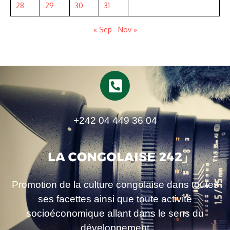
28
29
30
31
« Sep
Nov »
+242 04 449 36 04
Promotion de la culture congolaise dans toutes
ses facettes ainsi que toute activité
socioéconomique allant dans le sens du
développement