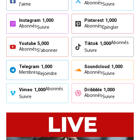
Abonnés
J'aime
Suivre
Instagram
1,000
Pinterest
1,000
Abonnés
Abonnés
Suivre
Epingler
Abonnés
Youtube
5,000
Tiktok
1,000
Abonnés
S'abonner
Suivre
Telegram
1,000
Soundcloud
1,000
Membres
Abonnés
Rejoindre
Suivre
Abonnés
Vimeo
1,000
Dribbble
1,000
Abonnés
Suivre
Suivre