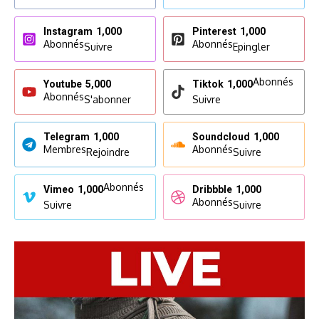
Instagram
1,000
Pinterest
1,000
Abonnés
Abonnés
Suivre
Epingler
Abonnés
Youtube
5,000
Tiktok
1,000
Abonnés
S'abonner
Suivre
Telegram
1,000
Soundcloud
1,000
Membres
Abonnés
Rejoindre
Suivre
Abonnés
Vimeo
1,000
Dribbble
1,000
Abonnés
Suivre
Suivre