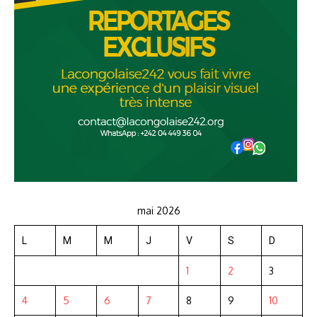
mai 2026
L
M
M
J
V
S
D
1
2
3
4
5
6
7
8
9
10