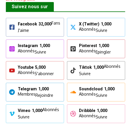
Suivez nous sur
Fans
Facebook
32,000
X (Twitter)
1,000
Abonnés
J'aime
Suivre
Instagram
1,000
Pinterest
1,000
Abonnés
Abonnés
Suivre
Epingler
Abonnés
Youtube
5,000
Tiktok
1,000
Abonnés
S'abonner
Suivre
Telegram
1,000
Soundcloud
1,000
Membres
Abonnés
Rejoindre
Suivre
Abonnés
Vimeo
1,000
Dribbble
1,000
Abonnés
Suivre
Suivre