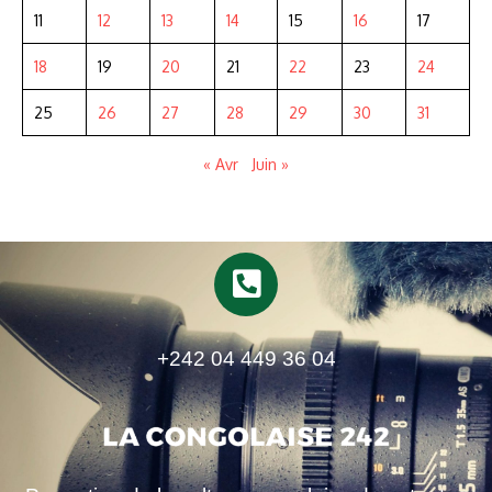
11
12
13
14
15
16
17
18
19
20
21
22
23
24
25
26
27
28
29
30
31
« Avr
Juin »
+242 04 449 36 04