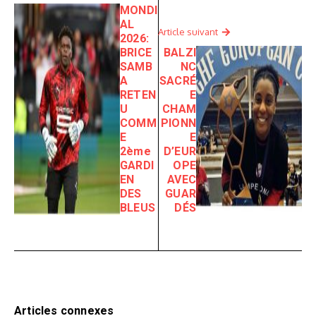
MONDI
AL
Article suivant
2026:
BRICE
BALZI
SAMB
NC
A
SACRÉ
RETEN
E
U
CHAM
COMM
PIONN
E
E
2ème
D’EUR
GARDI
OPE
EN
AVEC
DES
GUAR
BLEUS
DÉS
Articles connexes