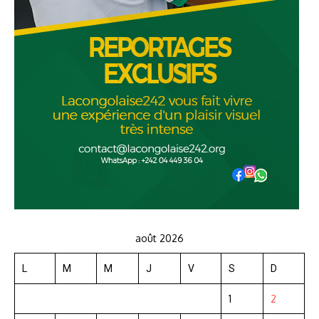
août 2026
L
M
M
J
V
S
D
1
2