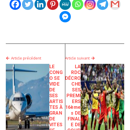
Article précédent
Article suivant
LE
LA
CONG
RDC
O SE
DÉCRO
VIDE
CHE
DE
SES
SES
PREMI
ARTIS
ERS
TES À
16ème
GRAN
s DE
DE
FINAL
VITES
E DE