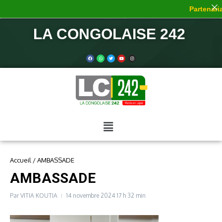
Partenaria
LA CONGOLAISE 242
Accueil
/
AMBASSADE
AMBASSADE
Par
VITIA KOUTIA
14 novembre 2024
17 h 32 min