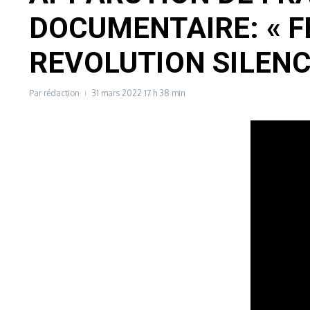
DOCUMENTAIRE: « F
REVOLUTION SILENC
Par
rédaction
31 mars 2022
17 h 38 min