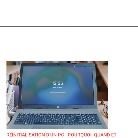
RÉINITIALISATION D’UN PC : POURQUOI, QUAND ET