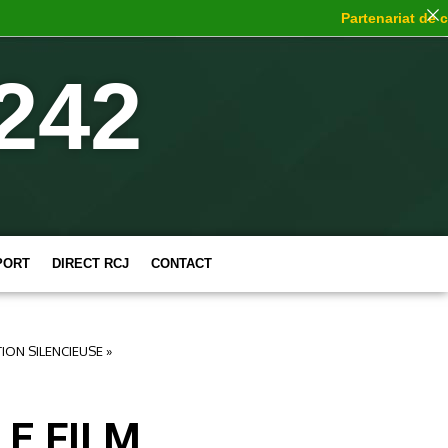
Partenariat de choc
:
242
PORT
DIRECT RCJ
CONTACT
ION SILENCIEUSE »
E FILM