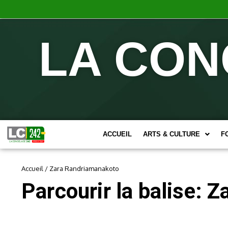
LA CON
ACCUEIL
ARTS & CULTURE
F
Accueil
/
Zara Randriamanakoto
Parcourir la balise: 