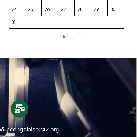
24
25
26
27
28
29
30
31
« Juil
t@lacongolaise242.org