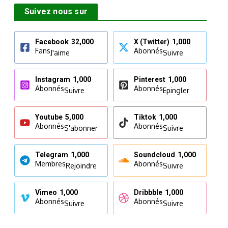
Suivez nous sur
Facebook
32,000
X (Twitter)
1,000
Fans
Abonnés
J'aime
Suivre
Instagram
1,000
Pinterest
1,000
Abonnés
Abonnés
Suivre
Epingler
Youtube
5,000
Tiktok
1,000
Abonnés
Abonnés
S'abonner
Suivre
Telegram
1,000
Soundcloud
1,000
Membres
Abonnés
Rejoindre
Suivre
Vimeo
1,000
Dribbble
1,000
Abonnés
Abonnés
Suivre
Suivre