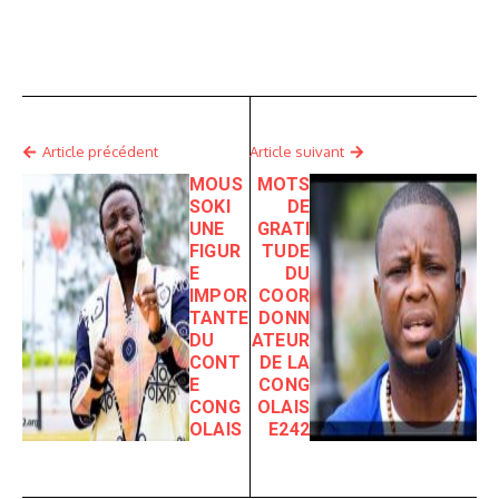
Article précédent
Article suivant
MOUS
MOTS
SOKI
DE
UNE
GRATI
FIGUR
TUDE
E
DU
IMPOR
COOR
TANTE
DONN
DU
ATEUR
CONT
DE LA
E
CONG
CONG
OLAIS
OLAIS
E242