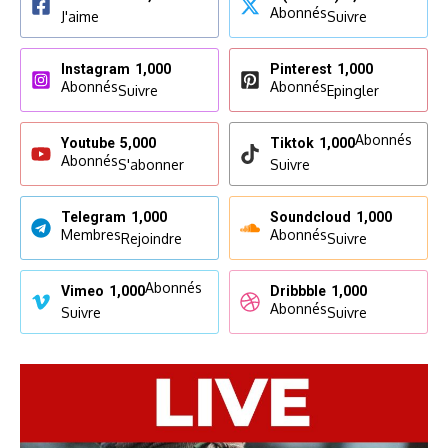
Abonnés
J'aime
Suivre
Instagram
1,000
Pinterest
1,000
Abonnés
Abonnés
Suivre
Epingler
Abonnés
Youtube
5,000
Tiktok
1,000
Abonnés
S'abonner
Suivre
Telegram
1,000
Soundcloud
1,000
Membres
Abonnés
Rejoindre
Suivre
Abonnés
Vimeo
1,000
Dribbble
1,000
Abonnés
Suivre
Suivre