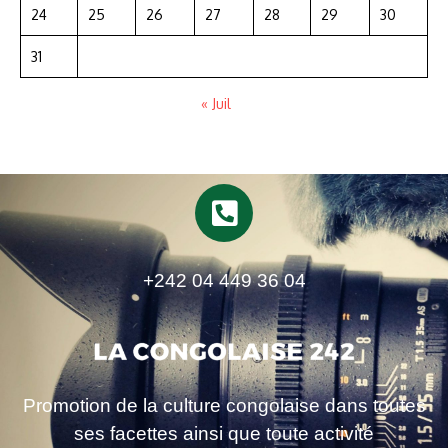
24
25
26
27
28
29
30
31
« Juil
+242 04 449 36 04
Promotion de la culture congolaise dans toutes
ses facettes ainsi que toute activité