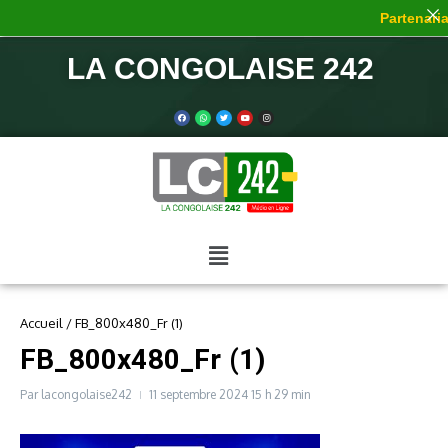
Partenariat
LA CONGOLAISE 242
Accueil
/
FB_800x480_Fr (1)
FB_800x480_Fr (1)
Par
lacongolaise242
11 septembre 2024
15 h 29 min