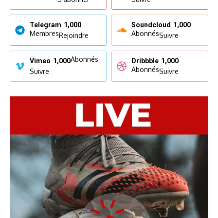
Telegram
1,000
Soundcloud
1,000
Membres
Abonnés
Rejoindre
Suivre
Abonnés
Vimeo
1,000
Dribbble
1,000
Abonnés
Suivre
Suivre