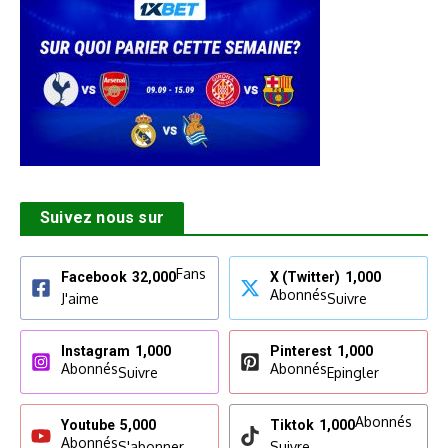
Suivez nous sur
Fans
Facebook
32,000
X (Twitter)
1,000
Abonnés
J'aime
Suivre
Instagram
1,000
Pinterest
1,000
Abonnés
Abonnés
Suivre
Epingler
Abonnés
Youtube
5,000
Tiktok
1,000
Abonnés
S'abonner
Suivre