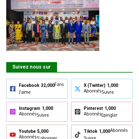
Suivez nous sur
Fans
Facebook
32,000
X (Twitter)
1,000
Abonnés
J'aime
Suivre
Instagram
1,000
Pinterest
1,000
Abonnés
Abonnés
Suivre
Epingler
Abonnés
Youtube
5,000
Tiktok
1,000
Abonnés
S'abonner
Suivre