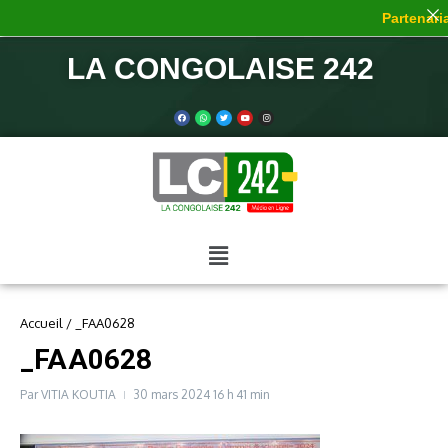
Partenaria
LA CONGOLAISE 242
Accueil
/
_FAA0628
_FAA0628
Par
VITIA KOUTIA
30 mars 2024
16 h 41 min