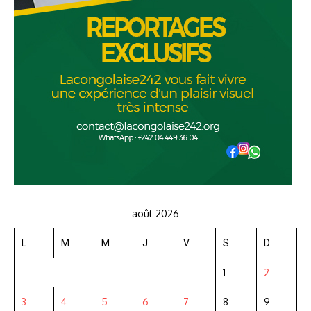
août 2026
L
M
M
J
V
S
D
1
2
3
4
5
6
7
8
9