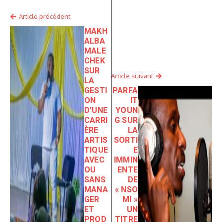
Article précédent
MAKH
ALBA
MALE
CHEK
SUR
Article suivant
LA
GESTI
PARFA
ON
IT
D’UNE
YOUN
CARRI
G SUR
ÈRE
LA
ARTIS
SORTI
TIQUE
E
AVEC
IMMIN
OU
ENTE
SANS
DE
MANA
« NSO
GER
MI »
ET
UN
PROD
TITRE