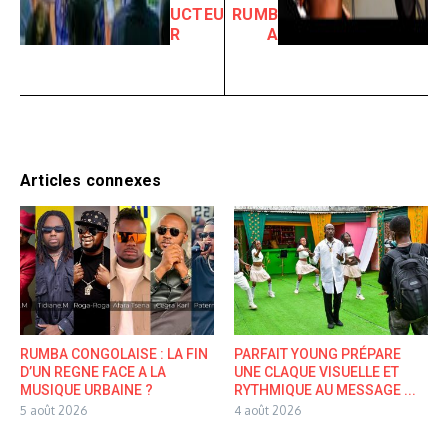
UCTEU
RUMB
R
A
Articles connexes
RUMBA CONGOLAISE : LA FIN
PARFAIT YOUNG PRÉPARE
D’UN REGNE FACE A LA
UNE CLAQUE VISUELLE ET
MUSIQUE URBAINE ?
RYTHMIQUE AU MESSAGE ...
5 août 2026
4 août 2026