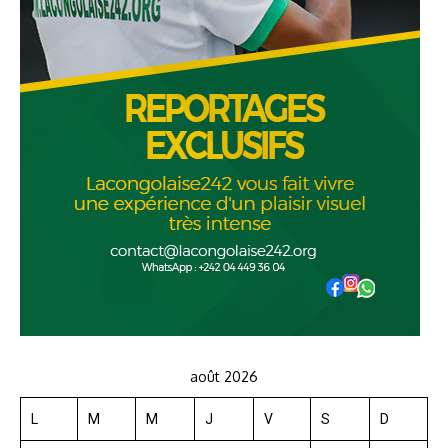
août 2026
L
M
M
J
V
S
D