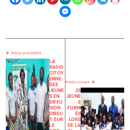
Article précédent
LA
RADIO
CITOY
ENNE
Article suivant
DES
JEUNE
25
S EN
JEUNE
DIFFU
S
SION
FORM
DIREC
ÉS
T SUR
LORS
LE
DE LA