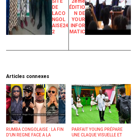
SITE
2ème
DE
ÉDITIO
LACO
N DE
NGOL
YOUR
AISE24
INFOR
2
MATIC
Articles connexes
RUMBA CONGOLAISE : LA FIN
PARFAIT YOUNG PRÉPARE
D’UN REGNE FACE A LA
UNE CLAQUE VISUELLE ET