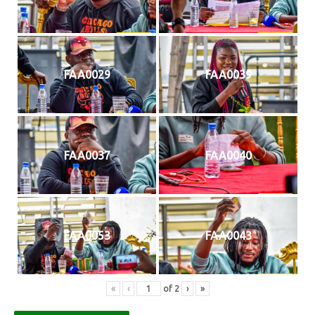
FAA0029
FAA0039
FAA0037
FAA0040
FAA0053
FAA0043
«
‹
of
2
›
»