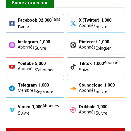
Suivez nous sur
Fans
Facebook
32,000
X (Twitter)
1,000
Abonnés
J'aime
Suivre
Instagram
1,000
Pinterest
1,000
Abonnés
Abonnés
Suivre
Epingler
Abonnés
Youtube
5,000
Tiktok
1,000
Abonnés
S'abonner
Suivre
Telegram
1,000
Soundcloud
1,000
Membres
Abonnés
Rejoindre
Suivre
Abonnés
Vimeo
1,000
Dribbble
1,000
Abonnés
Suivre
Suivre