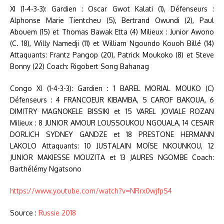
XI (1-4-3-3): Gardien : Oscar Gwot Kalati (1), Défenseurs :
Alphonse Marie Tientcheu (5), Bertrand Owundi (2), Paul
Abouem (15) et Thomas Bawak Etta (4) Milieux : Junior Awono
(C. 18), Willy Namedji (11) et William Ngoundo Kouoh Billé (14)
Attaquants: Frantz Pangop (20), Patrick Moukoko (8) et Steve
Bonny (22) Coach: Rigobert Song Bahanag
Congo XI (1-4-3-3): Gardien : 1 BAREL MORIAL MOUKO (C)
Défenseurs : 4 FRANCOEUR KIBAMBA, 5 CAROF BAKOUA, 6
DIMITRY MAGNOKELE BISSIKI et 15 VAREL JOVIALE ROZAN
Milieux : 8 JUNIOR AMOUR LOUSSOUKOU NGOUALA, 14 CESAIR
DORLICH SYDNEY GANDZE et 18 PRESTONE HERMANN
LAKOLO Attaquants: 10 JUSTALAIN MOÏSE NKOUNKOU, 12
JUNIOR MAKIESSE MOUZITA et 13 JAURES NGOMBE Coach:
Barthélémy Ngatsono
https://www.youtube.com/watch?v=NRrx0wjfpS4
Source :
Russie 2018