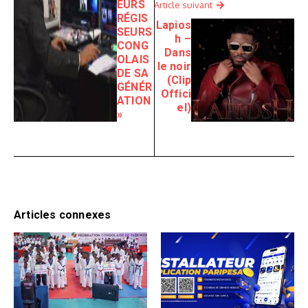
EURS
Article suivant
RÉGIS
Lapios
SEURS
h –
CONG
Dans
OLAIS
le noir
DE SA
(Clip
GÉNÉR
Offici
ATION
el)
»
Articles connexes