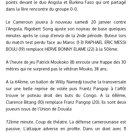
points devant le duo Angola et Burkina Faso qui ont partagé
dans la 1ère rencontre du groupe 0-0.
Le Cameroun jouera à nouveau samedi 20 janvier contre
l’Angola. Rigobert Song ajuste son noyeau de base quelques
minutes après le coup d’envoi de la 2nde période. Buteur lors
du match test perdu face au Maroc (1-3) RAPHAEL ERIC MESSI
BOULI (19) remplace HERVE BONNY ELAME (22) à la 50ème.
A l’heure de jeu Patrick Moukoko (8) enroule une frappe des 30
mètres qui ne surprend pas le vétéran Mouko, 38 ans.
A la 64ème, un ballon de Willy Namedji touche la transversale
sur une belle reprise de volée puis Frantz Pangop à l’affût
trouve le poteau droit des buts du Congo. A la 68ème,
Clarence Bitang (10) remplace Franz Pangop (20). Ils sont deux
joueurs issus de l’Union de Douala
72ème minute. Coup de théatre. La défense camerounaise est
passive. L’attaque adverse en profite. Dans un duel avec 11