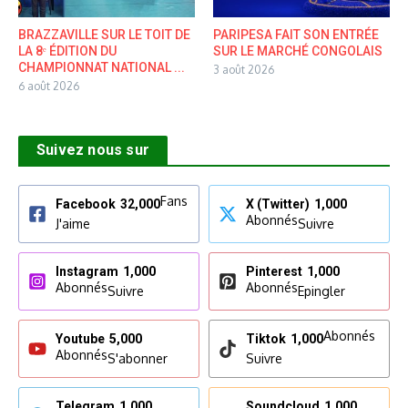
BRAZZAVILLE SUR LE TOIT DE
PARIPESA FAIT SON ENTRÉE
LA 8ᵉ ÉDITION DU
SUR LE MARCHÉ CONGOLAIS
CHAMPIONNAT NATIONAL ...
3 août 2026
6 août 2026
Suivez nous sur
Fans
Facebook
32,000
X (Twitter)
1,000
Abonnés
J'aime
Suivre
Instagram
1,000
Pinterest
1,000
Abonnés
Abonnés
Suivre
Epingler
Abonnés
Youtube
5,000
Tiktok
1,000
Abonnés
S'abonner
Suivre
Telegram
1,000
Soundcloud
1,000