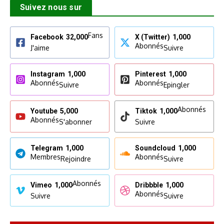
Suivez nous sur
Fans
Facebook
32,000
X (Twitter)
1,000
Abonnés
J'aime
Suivre
Instagram
1,000
Pinterest
1,000
Abonnés
Abonnés
Suivre
Epingler
Abonnés
Youtube
5,000
Tiktok
1,000
Abonnés
S'abonner
Suivre
Telegram
1,000
Soundcloud
1,000
Membres
Abonnés
Rejoindre
Suivre
Abonnés
Vimeo
1,000
Dribbble
1,000
Abonnés
Suivre
Suivre