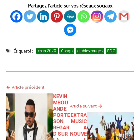
Partagez l’article sur vos réseaux sociaux
Étiquetté :
chan 2020
Congo
diables rouges
RDC
Article précédent
KEVIN
MBOU
Article suivant
ANDE
PORTE
EXTRA
SON
MUSIC
REGAR
A
D SUR
NOUVE