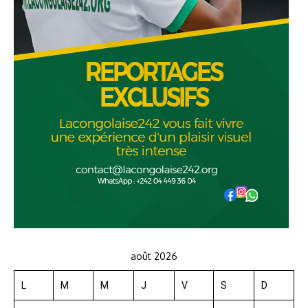
août 2026
L
M
M
J
V
S
D