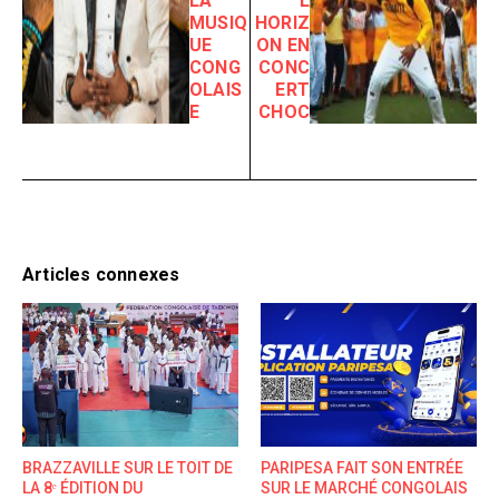
LA
L
MUSIQ
HORIZ
UE
ON EN
CONG
CONC
OLAIS
ERT
E
CHOC
Articles connexes
BRAZZAVILLE SUR LE TOIT DE
PARIPESA FAIT SON ENTRÉE
LA 8ᵉ ÉDITION DU
SUR LE MARCHÉ CONGOLAIS