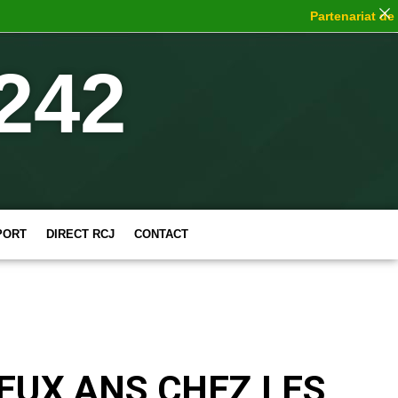
Partenariat de choc
:
242
PORT
DIRECT RCJ
CONTACT
EUX ANS CHEZ LES