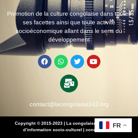
Promotion de la culture congolaise dans toutes
ses facettes ainsi que toute activité
socioéconomique allant dans le sens du
développement
contact@lacongolaise242.org
Copyright © 2015-2023 | La congolaise 242 – média
FR
d’information socio-culturel
|
conçu par SB