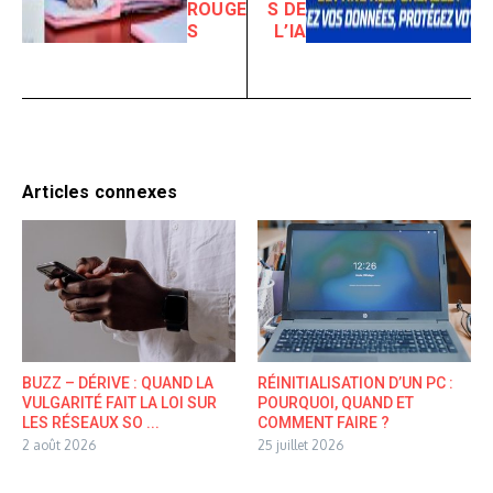
ROUGE
S DE
S
L’IA
Articles connexes
BUZZ – DÉRIVE : QUAND LA
RÉINITIALISATION D’UN PC :
VULGARITÉ FAIT LA LOI SUR
POURQUOI, QUAND ET
LES RÉSEAUX SO ...
COMMENT FAIRE ?
2 août 2026
25 juillet 2026