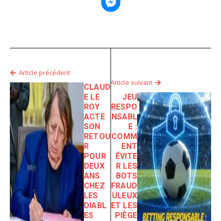
Article précédent
Article suivant
CLAUD
E LE
JEU
ROY
RESPO
ACTE
NSABL
SON
E :
RETOU
COMM
R
ENT
POUR
ÉVITE
DEUX
R LES
ANS
BOTS
CHEZ
FRAUD
LES
ULEUX
DIABL
ET LES
ES
PIÈGE